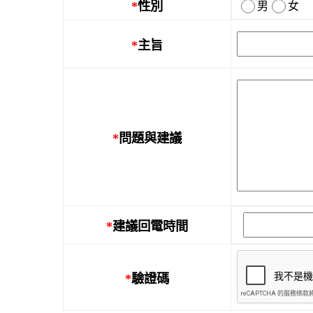
*
性別
男
女
*
主旨
*
問題與建議
*
建議回電時間
*
驗證碼