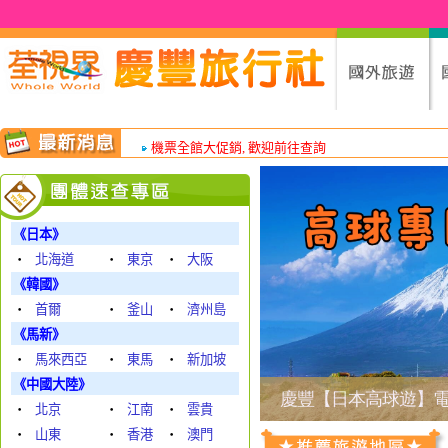
機票全館大促銷, 歡迎前往查詢
熱門團體行程促銷中~寒假行程已開放訂購, 歡迎點
《日本》
‧
北海道
‧
東京
‧
大阪
《韓國》
‧
首爾
‧
釜山
‧
濟州島
《馬新》
‧
馬來西亞
‧
東馬
‧
新加坡
《中國大陸》
‧
北京
‧
江南
‧
雲貴
‧
山東
‧
香港
‧
澳門